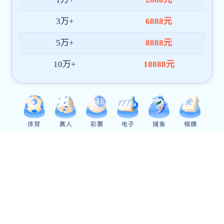
圈内人都在读
02
开云体育在线登录app官网-开云 重视用户隐私，
本政策详述账户、设备与行为数据的收集范围。
看完直呼内行
03
开云体育在线登录app官网-开云 隐私保护措施已
通过多项国际认证，数据安全有保障。
球队沉浮
04
开云体育在线登录app官网-开云 隐私政策说明个
人信息存储期限的确定标准，用户清晰知晓。
VAR 谜团
05
了解 开云体育在线登录app官网-开云 因合并、分
立转移个人信息时的通知方式。