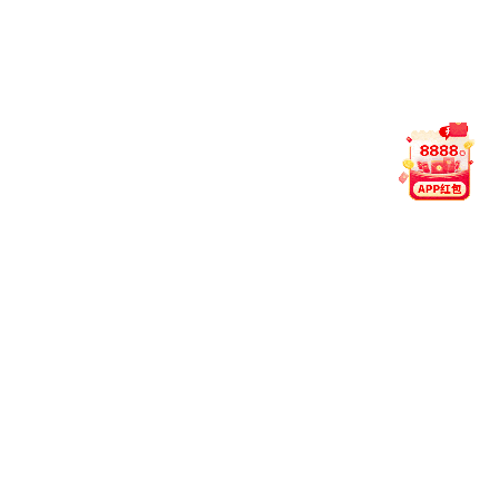
阿森纳迎战赫尔城，射门前最后一次触球考
在足球世界里，有些瞬间被永远定格，不是因为进球
的华丽，而是因为那最后一脚触球的微妙。当...
2026-08-07
马赛战术观察：主客场进攻差异仍需打磨