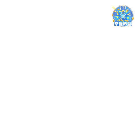
足总杯教练博弈为何总被低估
在世界杯的聚光灯下，人们津津乐道于球员的惊天远
射与门线的极限扑救，却鲜少有人将镜头对...
2026-08-07